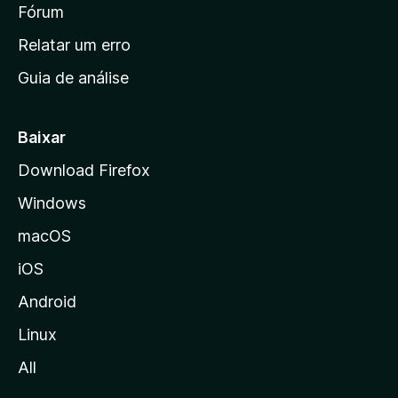
i
Fórum
e
s
n
Relatar um erro
i
Guia de análise
c
i
a
Baixar
l
Download Firefox
d
Windows
a
M
macOS
o
iOS
z
i
Android
l
Linux
l
All
a