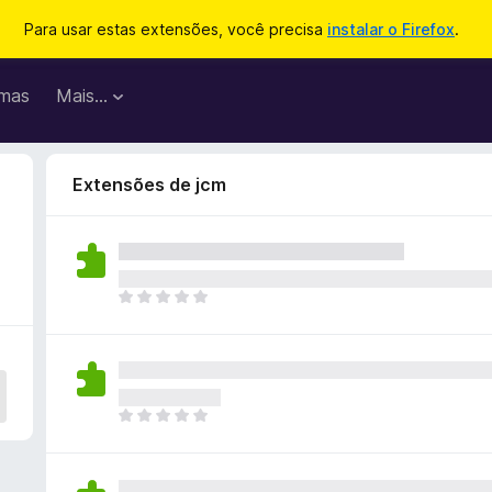
Para usar estas extensões, você precisa
instalar o Firefox
.
mas
Mais…
Extensões de jcm
A
i
n
d
a
n
A
ã
i
o
n
e
d