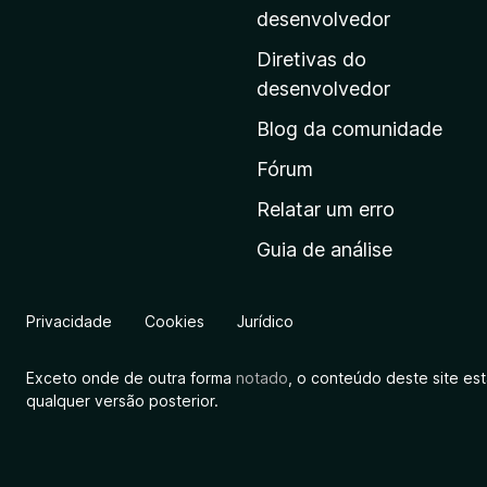
i
desenvolvedor
n
Diretivas do
a
desenvolvedor
i
Blog da comunidade
n
i
Fórum
c
Relatar um erro
i
Guia de análise
a
l
d
Privacidade
Cookies
Jurídico
a
M
Exceto onde de outra forma
notado
, o conteúdo deste site es
o
qualquer versão posterior.
z
i