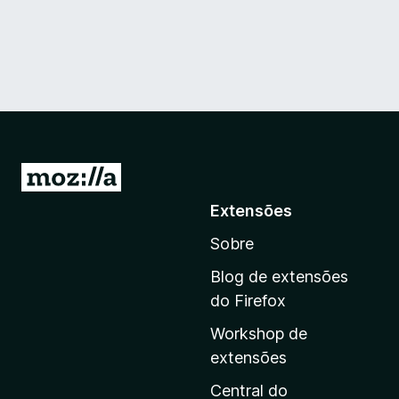
I
r
Extensões
p
Sobre
a
r
Blog de extensões
a
do Firefox
a
Workshop de
p
extensões
á
g
Central do