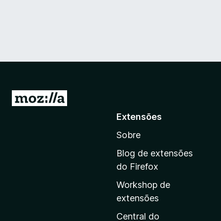
I
r
Extensões
p
Sobre
a
r
Blog de extensões
a
do Firefox
a
Workshop de
p
extensões
á
g
Central do