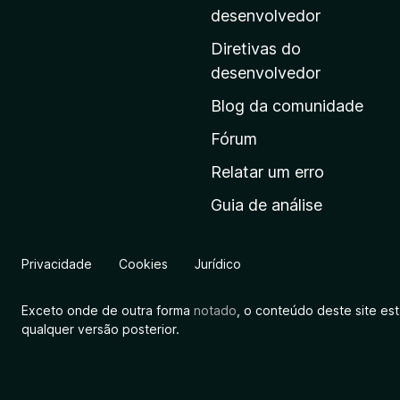
i
desenvolvedor
n
Diretivas do
a
desenvolvedor
i
Blog da comunidade
n
i
Fórum
c
Relatar um erro
i
Guia de análise
a
l
d
Privacidade
Cookies
Jurídico
a
M
Exceto onde de outra forma
notado
, o conteúdo deste site es
o
qualquer versão posterior.
z
i