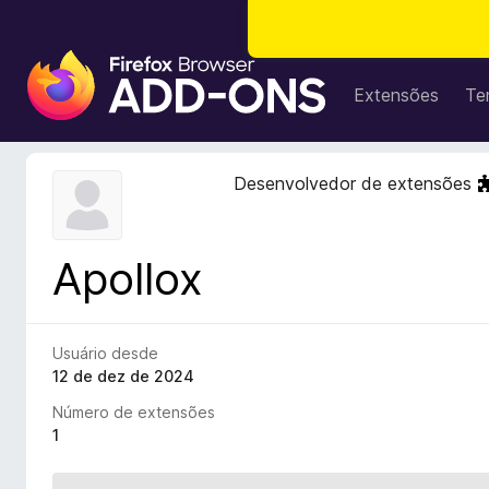
E
x
Extensões
Te
t
e
n
Desenvolvedor de extensões
s
õ
e
Apollox
s
d
o
N
Usuário desde
a
12 de dez de 2024
v
Número de extensões
e
1
g
a