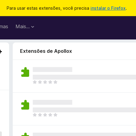
Para usar estas extensões, você precisa
instalar o Firefox
.
mas
Mais…
Extensões de Apollox
A
i
n
d
a
n
A
ã
i
o
n
e
d