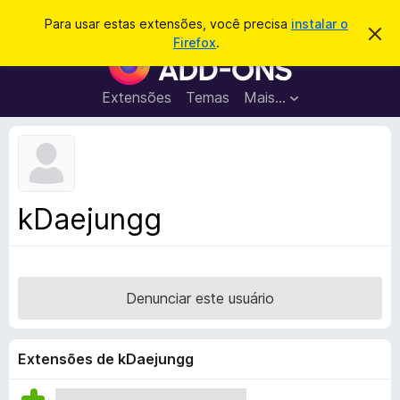
P
Entrar
Para usar estas extensões, você precisa
instalar o
D
e
Firefox
.
e
E
s
s
x
c
q
a
t
Extensões
Temas
Mais…
u
r
e
t
i
a
n
s
r
s
e
a
s
õ
r
t
e
e
kDaejungg
a
s
v
d
i
s
o
o
N
Denunciar este usuário
a
v
e
Extensões de kDaejungg
g
a