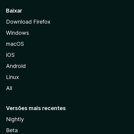
i
a
Baixar
l
Download Firefox
d
Windows
a
M
macOS
o
iOS
z
i
Android
l
Linux
l
All
a
Versões mais recentes
Nightly
Beta