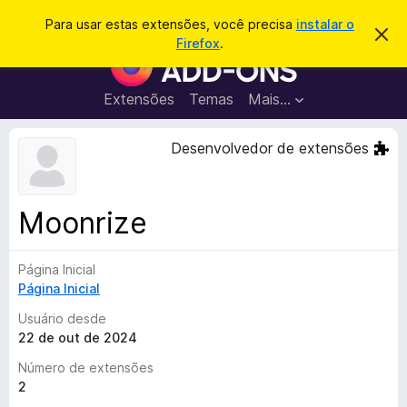
P
Entrar
Para usar estas extensões, você precisa
instalar o
D
e
Firefox
.
e
E
s
s
x
c
q
a
t
Extensões
Temas
Mais…
u
r
e
t
i
a
n
Desenvolvedor de extensões
s
r
s
e
a
s
õ
r
t
e
e
Moonrize
a
s
v
d
i
s
Página Inicial
o
o
Página Inicial
N
a
Usuário desde
v
22 de out de 2024
e
Número de extensões
g
2
a