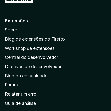
d
o
r
e
e
p
5
x
a
i
Extensões
s
r
t
Sobre
a
e
a
Blog de extensões do Firefox
m
a
p
Workshop de extensões
v
á
a
Central do desenvolvedor
g
l
i
i
Diretivas do desenvolvedor
a
n
ç
Blog da comunidade
a
õ
i
Fórum
e
s
n
Relatar um erro
i
Guia de análise
c