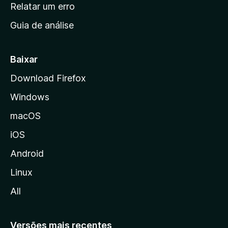
n
Relatar um erro
i
Guia de análise
c
i
a
Baixar
l
Download Firefox
d
Windows
a
M
macOS
o
iOS
z
i
Android
l
Linux
l
All
a
Versões mais recentes