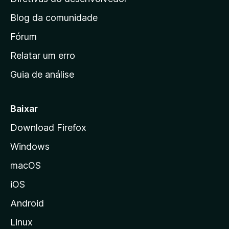
a
n
ç
Blog da comunidade
a
õ
i
Fórum
e
s
n
Relatar um erro
i
Guia de análise
c
i
a
Baixar
l
Download Firefox
d
Windows
a
M
macOS
o
iOS
z
i
Android
l
Linux