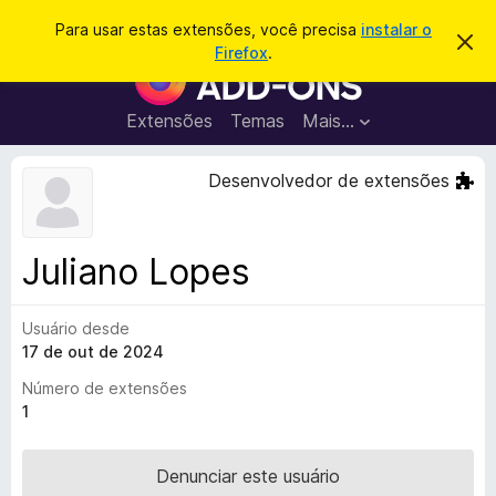
P
Entrar
Para usar estas extensões, você precisa
instalar o
D
e
Firefox
.
e
E
s
s
x
c
q
a
t
Extensões
Temas
Mais…
u
r
e
t
i
a
n
Desenvolvedor de extensões
s
r
s
e
a
s
õ
r
t
e
e
Juliano Lopes
a
s
v
d
i
s
Usuário desde
o
o
17 de out de 2024
N
a
Número de extensões
v
1
e
g
Denunciar este usuário
a