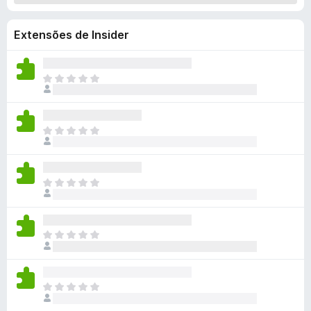
d
o
Extensões de Insider
r
F
i
A
i
r
n
e
d
f
A
a
o
i
n
n
x
ã
d
o
A
a
e
i
n
x
n
ã
i
d
o
A
s
a
e
i
t
n
x
n
e
ã
i
d
m
o
A
s
a
a
e
i
t
n