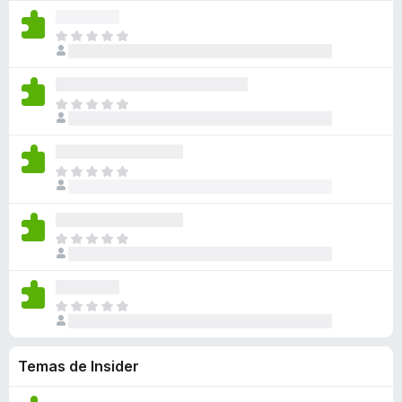
v
x
n
e
ã
a
i
d
m
o
A
l
s
a
a
e
i
i
t
n
v
x
n
a
e
ã
a
i
d
ç
m
o
A
l
s
a
õ
a
e
i
i
t
n
e
v
x
n
a
e
ã
s
a
i
d
ç
m
o
A
l
s
a
õ
a
e
i
i
t
n
e
v
x
n
a
e
ã
s
a
i
d
ç
m
o
A
l
s
a
õ
a
e
i
i
t
n
e
v
x
n
a
e
ã
s
a
i
d
ç
m
o
A
l
s
a
õ
a
e
i
i
t
n
e
v
x
n
a
e
ã
s
a
i
Temas de Insider
d
ç
m
o
l
s
a
õ
a
e
i
t