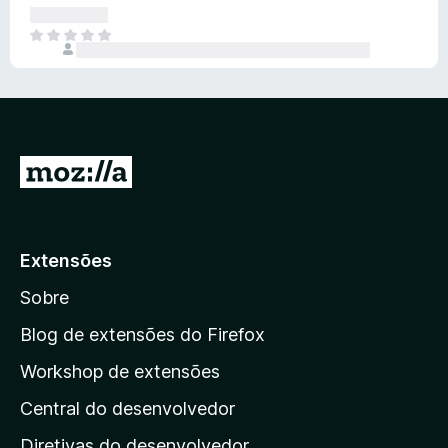
ç
a
i
v
õ
n
s
a
A
e
ã
t
l
i
s
o
e
i
n
e
m
a
d
x
a
ç
a
i
v
õ
n
s
a
e
ã
I
t
l
s
o
e
r
i
e
m
a
p
x
a
ç
i
a
v
Extensões
õ
s
r
a
e
t
Sobre
l
a
s
e
i
a
m
Blog de extensões do Firefox
a
a
p
ç
Workshop de extensões
v
õ
á
a
e
Central do desenvolvedor
g
l
s
i
i
Diretivas do desenvolvedor