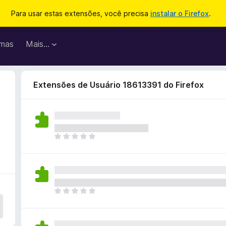
Para usar estas extensões, você precisa
instalar o Firefox
.
mas
Mais…
Extensões de Usuário 18613391 do Firefox
A
i
n
d
a
n
A
ã
i
o
n
e
d