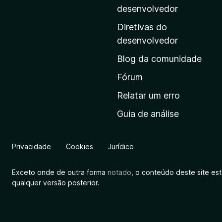
i
desenvolvedor
n
Diretivas do
a
desenvolvedor
i
Blog da comunidade
n
i
Fórum
c
Relatar um erro
i
Guia de análise
a
l
d
Privacidade
Cookies
Jurídico
a
M
Exceto onde de outra forma
notado
, o conteúdo deste site es
o
qualquer versão posterior.
z
i