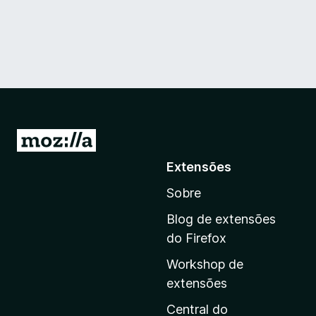
I
r
Extensões
p
Sobre
a
r
Blog de extensões
a
do Firefox
a
Workshop de
p
extensões
á
g
Central do