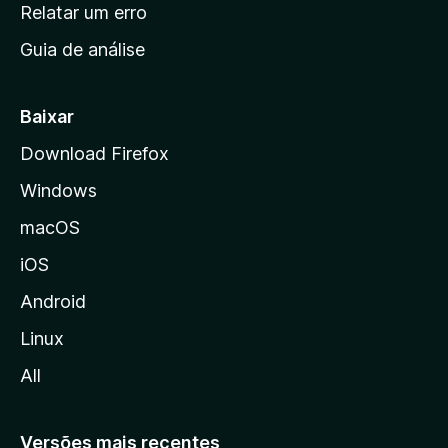
n
Relatar um erro
i
Guia de análise
c
i
a
Baixar
l
Download Firefox
d
Windows
a
M
macOS
o
iOS
z
i
Android
l
Linux
l
All
a
Versões mais recentes