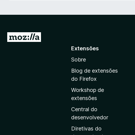
d
o
r
F
i
I
r
r
Extensões
e
p
f
Sobre
a
o
r
x
Blog de extensões
a
do Firefox
a
Workshop de
p
extensões
á
g
Central do
i
desenvolvedor
n
Diretivas do
a