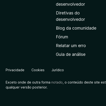
i
desenvolvedor
n
Diretivas do
a
desenvolvedor
i
Blog da comunidade
n
i
Fórum
c
Relatar um erro
i
Guia de análise
a
l
d
Privacidade
Cookies
Jurídico
a
M
Exceto onde de outra forma
notado
, o conteúdo deste site es
o
qualquer versão posterior.
z
i