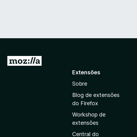
I
r
Extensões
p
Sobre
a
r
Blog de extensões
a
do Firefox
a
Workshop de
p
extensões
á
g
Central do