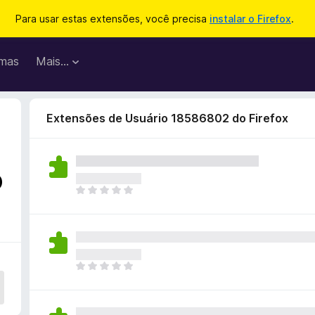
Para usar estas extensões, você precisa
instalar o Firefox
.
mas
Mais…
Extensões de Usuário 18586802 do Firefox
o
A
i
n
d
a
n
A
ã
i
o
n
e
d