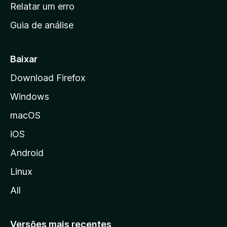
n
Relatar um erro
i
Guia de análise
c
i
a
Baixar
l
Download Firefox
d
Windows
a
M
macOS
o
iOS
z
i
Android
l
Linux
l
All
a
Versões mais recentes