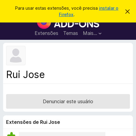
P
Entrar
Para usar estas extensões, você precisa
instalar o
D
e
Firefox
.
e
E
s
s
x
c
q
a
t
Extensões
Temas
Mais…
u
r
e
t
i
a
n
s
r
s
e
a
s
õ
r
t
e
e
Rui Jose
a
s
v
d
i
s
o
o
N
Denunciar este usuário
a
v
e
Extensões de Rui Jose
g
a