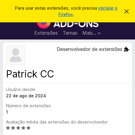
P
Entrar
Para usar estas extensões, você precisa
instalar o
D
e
Firefox
.
e
E
s
s
x
c
q
a
t
Extensões
Temas
Mais…
u
r
e
t
i
a
n
Desenvolvedor de extensões
s
r
s
e
a
s
õ
r
t
e
e
Patrick CC
a
s
v
d
i
s
Usuário desde
o
o
22 de ago de 2024
N
a
Número de extensões
v
1
e
Avaliação média das extensões do desenvolvedor
g
A
a
v