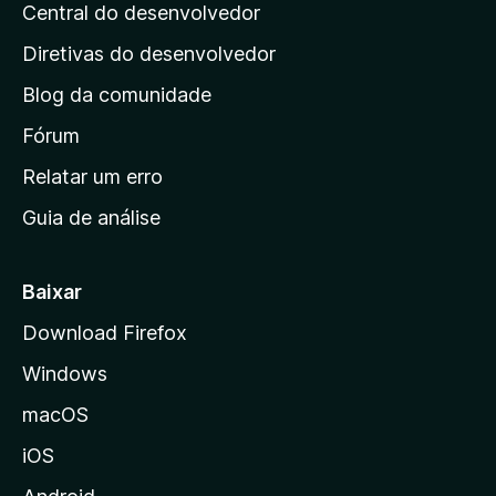
e
Central do desenvolvedor
g
l
s
i
i
Diretivas do desenvolvedor
a
n
ç
Blog da comunidade
a
õ
i
Fórum
e
s
n
Relatar um erro
i
Guia de análise
c
i
a
Baixar
l
Download Firefox
d
Windows
a
M
macOS
o
iOS
z
i