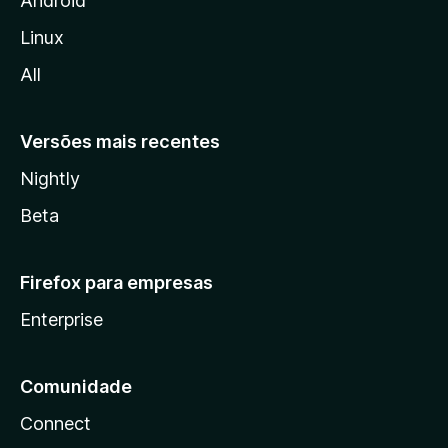
Android
l
Linux
l
All
a
Versões mais recentes
Nightly
Beta
Firefox para empresas
Enterprise
Comunidade
Connect