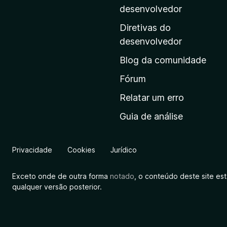
i
desenvolvedor
n
Diretivas do
a
desenvolvedor
i
Blog da comunidade
n
i
Fórum
c
Relatar um erro
i
Guia de análise
a
l
d
Privacidade
Cookies
Jurídico
a
M
Exceto onde de outra forma
notado
, o conteúdo deste site es
o
qualquer versão posterior.
z
i