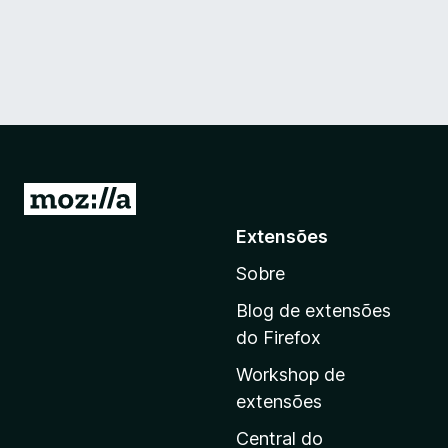
I
r
Extensões
p
Sobre
a
r
Blog de extensões
a
do Firefox
a
Workshop de
p
extensões
á
g
Central do