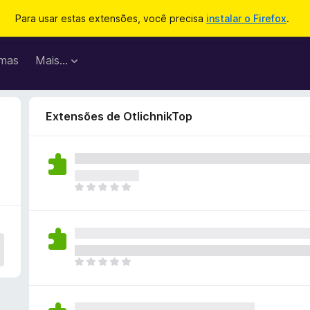
Para usar estas extensões, você precisa
instalar o Firefox
.
mas
Mais…
Extensões de OtlichnikTop
A
i
n
d
a
n
A
ã
i
o
n
e
d