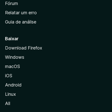
i
Fórum
e
s
n
Relatar um erro
i
Guia de análise
c
i
a
Baixar
l
Download Firefox
d
Windows
a
M
macOS
o
iOS
z
i
Android
l
Linux
l
All
a