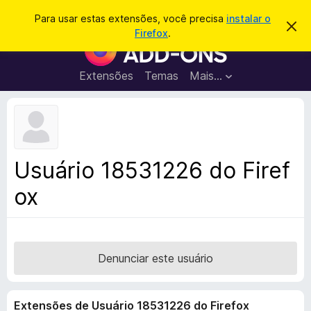
P
Entrar
Para usar estas extensões, você precisa
instalar o
D
e
Firefox
.
e
E
s
s
x
c
q
a
t
Extensões
Temas
Mais…
u
r
e
t
i
a
n
s
r
s
e
a
s
õ
r
t
e
e
Usuário 18531226 do Firef
a
s
v
ox
d
i
s
o
o
N
a
v
Denunciar este usuário
e
g
Extensões de Usuário 18531226 do Firefox
a