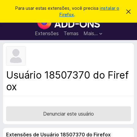
P
Entrar
Para usar estas extensões, você precisa
instalar o
D
e
Firefox
.
e
E
s
s
x
c
q
a
t
Extensões
Temas
Mais…
u
r
e
t
i
a
n
s
r
s
e
a
s
õ
r
t
e
e
Usuário 18507370 do Firef
a
s
v
ox
d
i
s
o
o
N
a
v
Denunciar este usuário
e
g
Extensões de Usuário 18507370 do Firefox
a