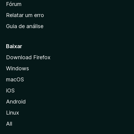
i
Fórum
e
s
n
Relatar um erro
i
Guia de análise
c
i
a
Baixar
l
Download Firefox
d
Windows
a
M
macOS
o
iOS
z
i
Android
l
Linux
l
All
a