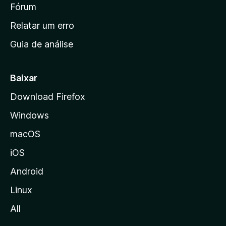
i
Fórum
e
s
n
Relatar um erro
i
Guia de análise
c
i
a
Baixar
l
Download Firefox
d
Windows
a
M
macOS
o
iOS
z
i
Android
l
Linux
l
All
a