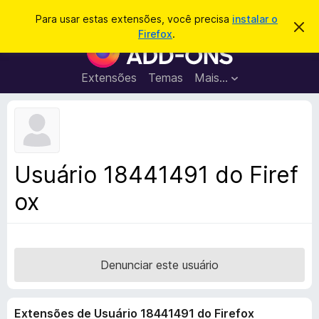
P
Entrar
Para usar estas extensões, você precisa
instalar o
D
e
Firefox
.
e
E
s
s
x
c
q
a
t
Extensões
Temas
Mais…
u
r
e
t
i
a
n
s
r
s
e
a
s
õ
r
t
e
e
Usuário 18441491 do Firef
a
s
v
ox
d
i
s
o
o
N
a
v
Denunciar este usuário
e
g
Extensões de Usuário 18441491 do Firefox
a