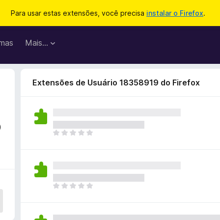
Para usar estas extensões, você precisa
instalar o Firefox
.
mas
Mais…
Extensões de Usuário 18358919 do Firefox
o
A
i
n
d
a
n
A
ã
i
o
n
e
d