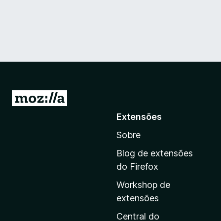
I
r
Extensões
p
Sobre
a
r
Blog de extensões
a
do Firefox
a
Workshop de
p
extensões
á
g
Central do