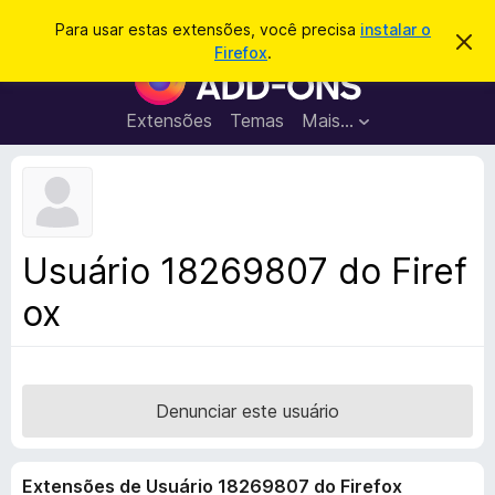
P
Entrar
Para usar estas extensões, você precisa
instalar o
D
e
Firefox
.
e
E
s
s
x
c
q
a
t
Extensões
Temas
Mais…
u
r
e
t
i
a
n
s
r
s
e
a
s
õ
r
t
e
e
Usuário 18269807 do Firef
a
s
v
ox
d
i
s
o
o
N
a
v
Denunciar este usuário
e
g
Extensões de Usuário 18269807 do Firefox
a