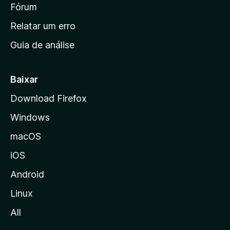
i
Fórum
e
s
n
Relatar um erro
i
Guia de análise
c
i
a
Baixar
l
Download Firefox
d
Windows
a
M
macOS
o
iOS
z
i
Android
l
Linux
l
All
a