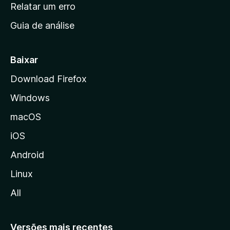
n
Relatar um erro
i
Guia de análise
c
i
a
Baixar
l
Download Firefox
d
Windows
a
M
macOS
o
iOS
z
i
Android
l
Linux
l
All
a
Versões mais recentes