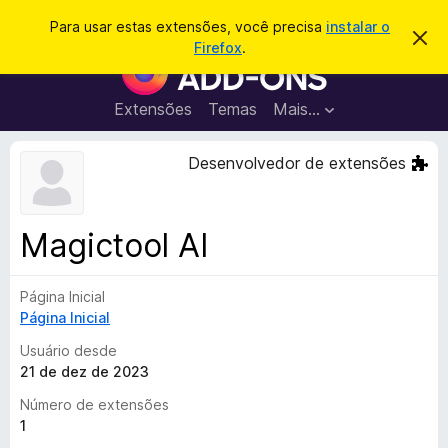
P
Entrar
Para usar estas extensões, você precisa
instalar o
D
e
Firefox
.
e
E
s
s
x
c
q
a
t
Extensões
Temas
Mais…
u
r
e
t
i
a
n
Desenvolvedor de extensões
s
r
s
e
a
s
õ
r
t
e
e
Magictool AI
a
s
v
d
i
s
Página Inicial
o
o
Página Inicial
N
a
Usuário desde
v
21 de dez de 2023
e
Número de extensões
g
1
a