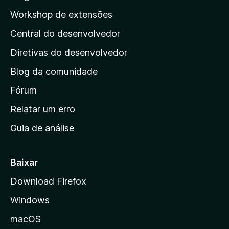
a
p
ç
Workshop de extensões
v
õ
á
a
e
Central do desenvolvedor
g
l
s
i
i
Diretivas do desenvolvedor
a
n
ç
Blog da comunidade
a
õ
i
Fórum
e
s
n
Relatar um erro
i
Guia de análise
c
i
a
Baixar
l
Download Firefox
d
Windows
a
M
macOS
o