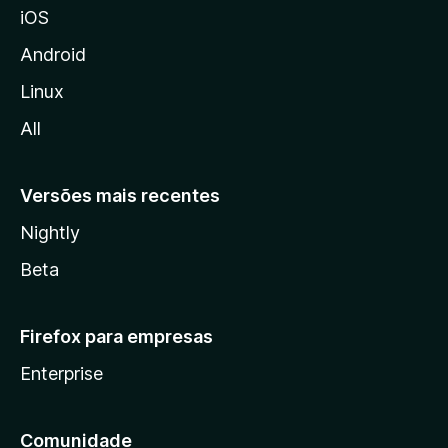
iOS
z
i
Android
l
Linux
l
All
a
Versões mais recentes
Nightly
Beta
Firefox para empresas
Enterprise
Comunidade