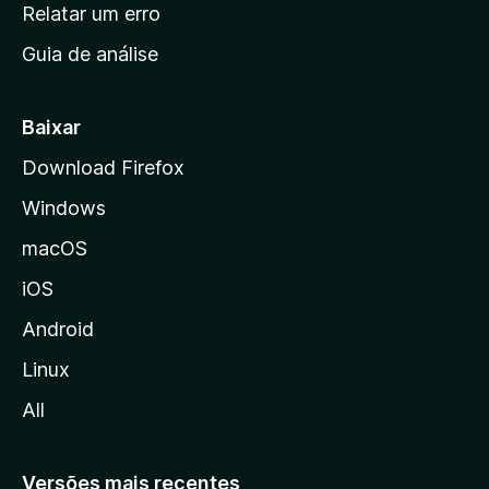
n
Relatar um erro
i
Guia de análise
c
i
a
Baixar
l
Download Firefox
d
Windows
a
M
macOS
o
iOS
z
i
Android
l
Linux
l
All
a
Versões mais recentes