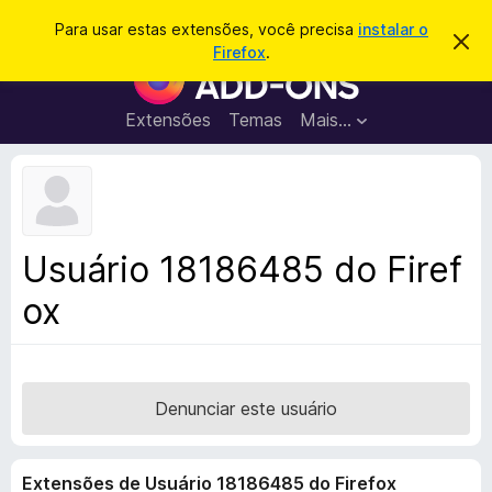
P
Entrar
Para usar estas extensões, você precisa
instalar o
D
e
Firefox
.
e
E
s
s
x
c
q
a
t
Extensões
Temas
Mais…
u
r
e
t
i
a
n
s
r
s
e
a
s
õ
r
t
e
e
Usuário 18186485 do Firef
a
s
v
ox
d
i
s
o
o
N
a
v
Denunciar este usuário
e
g
Extensões de Usuário 18186485 do Firefox
a