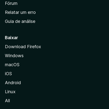
i
Fórum
e
s
n
Relatar um erro
i
Guia de análise
c
i
a
Baixar
l
Download Firefox
d
Windows
a
M
macOS
o
iOS
z
i
Android
l
Linux
l
All
a