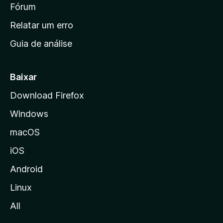
i
Fórum
e
s
n
Relatar um erro
i
Guia de análise
c
i
a
Baixar
l
Download Firefox
d
Windows
a
M
macOS
o
iOS
z
i
Android
l
Linux
l
All
a