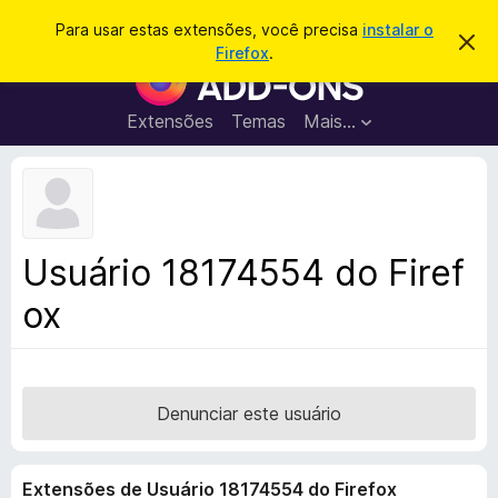
P
Entrar
Para usar estas extensões, você precisa
instalar o
D
e
Firefox
.
e
E
s
s
x
c
q
a
t
Extensões
Temas
Mais…
u
r
e
t
i
a
n
s
r
s
e
a
s
õ
r
t
e
e
Usuário 18174554 do Firef
a
s
v
ox
d
i
s
o
o
N
a
v
Denunciar este usuário
e
g
Extensões de Usuário 18174554 do Firefox
a