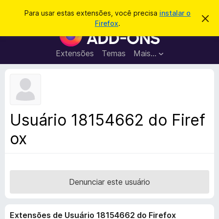
P
Entrar
Para usar estas extensões, você precisa
instalar o
D
e
Firefox
.
e
E
s
s
x
c
q
a
t
Extensões
Temas
Mais…
u
r
e
t
i
a
n
s
r
s
e
a
s
õ
r
t
e
e
Usuário 18154662 do Firef
a
s
v
ox
d
i
s
o
o
N
a
v
Denunciar este usuário
e
g
Extensões de Usuário 18154662 do Firefox
a