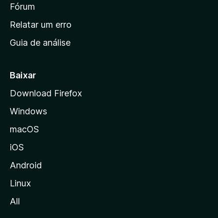
i
Fórum
e
s
n
Relatar um erro
i
Guia de análise
c
i
a
Baixar
l
Download Firefox
d
Windows
a
M
macOS
o
iOS
z
i
Android
l
Linux
l
All
a