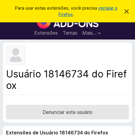
P
Entrar
Para usar estas extensões, você precisa
instalar o
D
e
Firefox
.
e
E
s
s
x
c
q
a
t
Extensões
Temas
Mais…
u
r
e
t
i
a
n
s
r
s
e
a
s
õ
r
t
e
e
Usuário 18146734 do Firef
a
s
v
ox
d
i
s
o
o
N
a
v
Denunciar este usuário
e
g
Extensões de Usuário 18146734 do Firefox
a