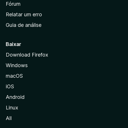
i
Fórum
e
s
n
Relatar um erro
i
Guia de análise
c
i
a
Baixar
l
Download Firefox
d
Windows
a
M
macOS
o
iOS
z
i
Android
l
Linux
l
All
a