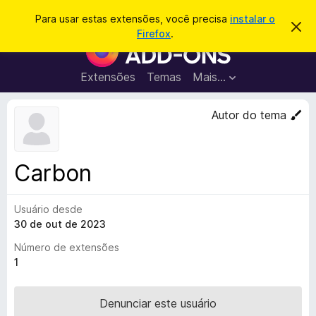
P
Entrar
Para usar estas extensões, você precisa
instalar o
D
e
Firefox
.
e
E
s
s
x
c
q
a
t
Extensões
Temas
Mais…
u
r
e
t
i
a
n
Autor do tema
s
r
s
e
a
s
õ
r
t
e
e
Carbon
a
s
v
d
i
s
Usuário desde
o
o
30 de out de 2023
N
a
Número de extensões
v
1
e
g
Denunciar este usuário
a