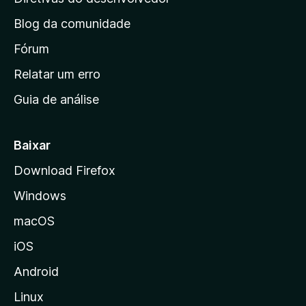
a
n
ç
Blog da comunidade
a
õ
i
Fórum
e
s
n
Relatar um erro
i
Guia de análise
c
i
a
Baixar
l
Download Firefox
d
Windows
a
M
macOS
o
iOS
z
i
Android
l
Linux