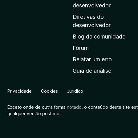
i
desenvolvedor
n
Diretivas do
a
desenvolvedor
i
Blog da comunidade
n
i
Fórum
c
Relatar um erro
i
Guia de análise
a
l
d
Privacidade
Cookies
Jurídico
a
M
Exceto onde de outra forma
notado
, o conteúdo deste site es
o
qualquer versão posterior.
z
i