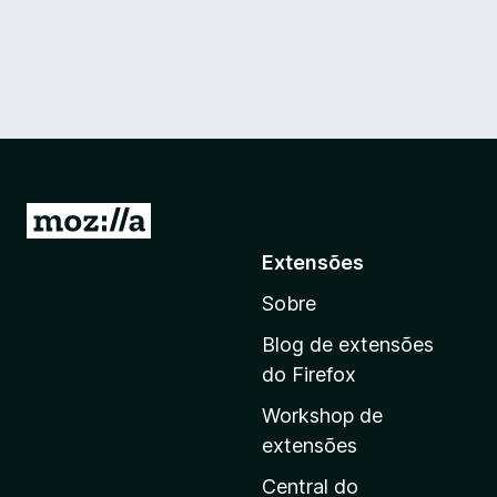
I
r
Extensões
p
Sobre
a
r
Blog de extensões
a
do Firefox
a
Workshop de
p
extensões
á
g
Central do