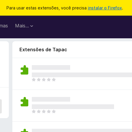
Para usar estas extensões, você precisa
instalar o Firefox
.
mas
Mais…
Extensões de Тарас
A
i
n
d
a
n
A
ã
i
o
n
e
d