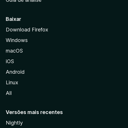
c
i
a
Baixar
l
Download Firefox
d
Windows
a
M
macOS
o
iOS
z
i
Android
l
Linux
l
All
a
Versões mais recentes
Nightly