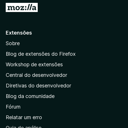
d
I
o
r
r
p
F
a
Extensões
i
r
r
Sobre
a
e
a
f
Blog de extensões do Firefox
o
p
Workshop de extensões
x
á
Central do desenvolvedor
g
i
Diretivas do desenvolvedor
n
Blog da comunidade
a
i
Fórum
n
Relatar um erro
i
Guia de análise