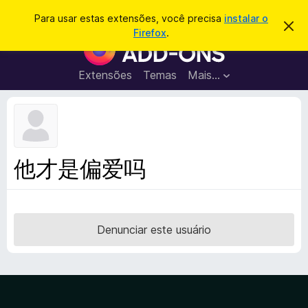
P
Entrar
Para usar estas extensões, você precisa
instalar o
D
e
Firefox
.
e
E
s
s
x
c
q
a
t
Extensões
Temas
Mais…
u
r
e
t
i
a
n
s
r
s
e
a
s
õ
r
t
e
e
他才是偏爱吗
a
s
v
d
i
s
o
o
N
Denunciar este usuário
a
v
e
g
a