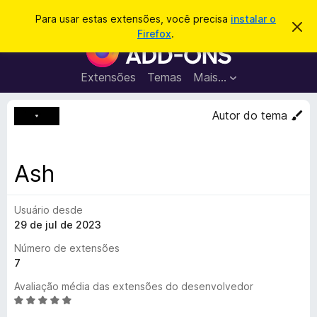
P
Entrar
Para usar estas extensões, você precisa
instalar o
D
e
Firefox
.
e
E
s
s
x
c
q
a
t
Extensões
Temas
Mais…
u
r
e
t
i
a
n
Autor do tema
s
r
s
e
a
s
õ
r
t
e
e
Ash
a
s
v
d
i
s
Usuário desde
o
o
29 de jul de 2023
N
a
Número de extensões
v
7
e
Avaliação média das extensões do desenvolvedor
g
A
a
v