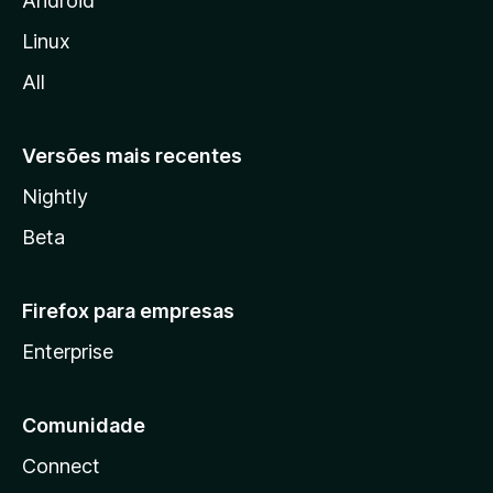
Android
l
Linux
l
All
a
Versões mais recentes
Nightly
Beta
Firefox para empresas
Enterprise
Comunidade
Connect