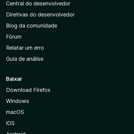
e
Central do desenvolvedor
g
l
s
i
i
Diretivas do desenvolvedor
a
n
ç
Blog da comunidade
a
õ
i
Fórum
e
s
n
Relatar um erro
i
Guia de análise
c
i
a
Baixar
l
Download Firefox
d
Windows
a
M
macOS
o
iOS
z
i