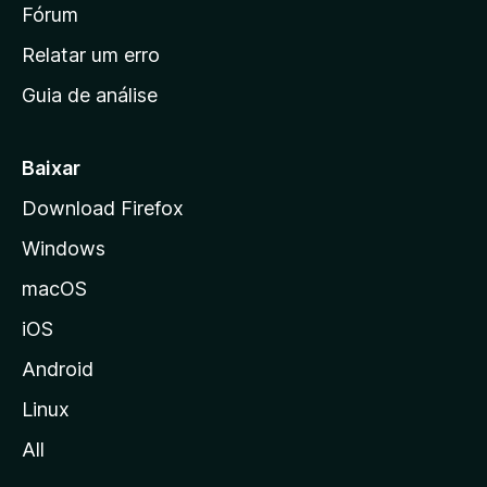
i
Fórum
e
s
n
Relatar um erro
i
Guia de análise
c
i
a
Baixar
l
Download Firefox
d
Windows
a
M
macOS
o
iOS
z
i
Android
l
Linux
l
All
a