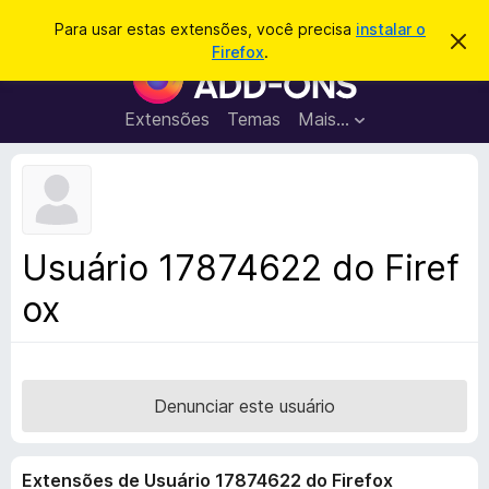
P
Entrar
Para usar estas extensões, você precisa
instalar o
D
e
Firefox
.
e
E
s
s
x
c
q
a
t
Extensões
Temas
Mais…
u
r
e
t
i
a
n
s
r
s
e
a
s
õ
r
t
e
e
Usuário 17874622 do Firef
a
s
v
ox
d
i
s
o
o
N
a
v
Denunciar este usuário
e
g
Extensões de Usuário 17874622 do Firefox
a