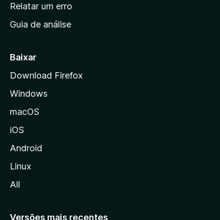
n
Relatar um erro
i
Guia de análise
c
i
a
Baixar
l
Download Firefox
d
Windows
a
M
macOS
o
iOS
z
i
Android
l
Linux
l
All
a
Versões mais recentes