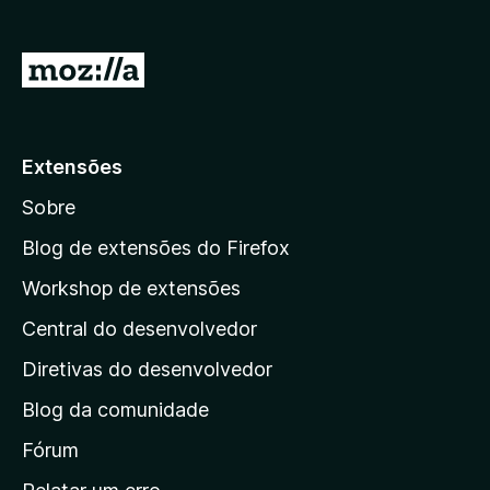
d
o
I
r
r
F
p
i
r
a
Extensões
e
r
f
Sobre
a
o
a
Blog de extensões do Firefox
x
p
Workshop de extensões
á
Central do desenvolvedor
g
i
Diretivas do desenvolvedor
n
Blog da comunidade
a
i
Fórum
n