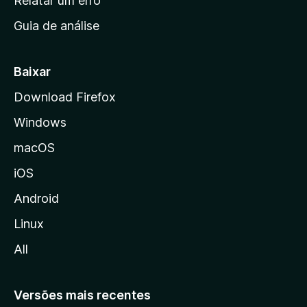
Relatar um erro
i
Guia de análise
c
i
a
Baixar
l
Download Firefox
d
Windows
a
M
macOS
o
iOS
z
i
Android
l
Linux
l
All
a
Versões mais recentes