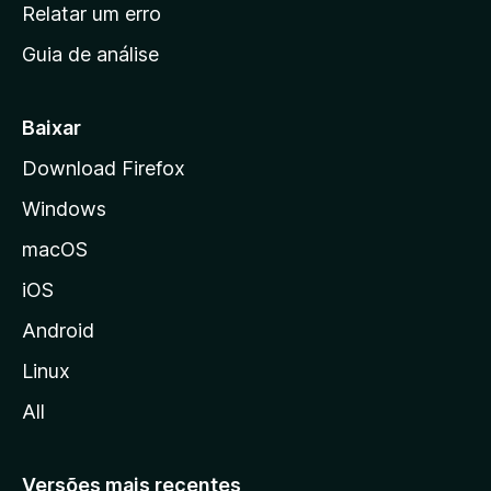
n
Relatar um erro
i
Guia de análise
c
i
a
Baixar
l
Download Firefox
d
Windows
a
M
macOS
o
iOS
z
i
Android
l
Linux
l
All
a
Versões mais recentes