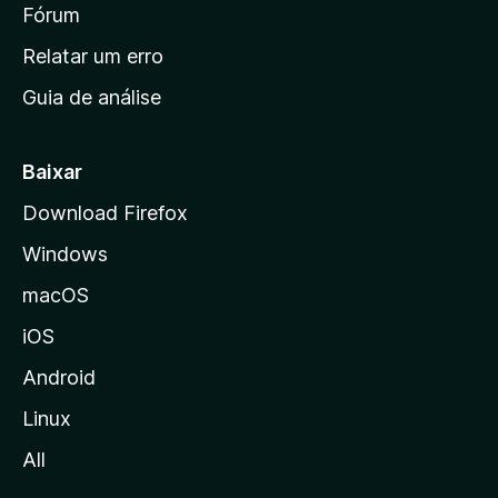
i
Fórum
e
s
n
Relatar um erro
i
Guia de análise
c
i
a
Baixar
l
Download Firefox
d
Windows
a
M
macOS
o
iOS
z
i
Android
l
Linux
l
All
a