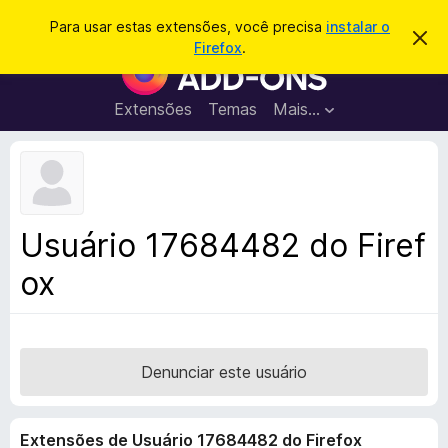
P
Entrar
Para usar estas extensões, você precisa
instalar o
D
e
Firefox
.
e
E
s
s
x
c
q
a
t
Extensões
Temas
Mais…
u
r
e
t
i
a
n
s
r
s
e
a
s
õ
r
t
e
e
Usuário 17684482 do Firef
a
s
v
ox
d
i
s
o
o
N
a
v
Denunciar este usuário
e
g
Extensões de Usuário 17684482 do Firefox
a