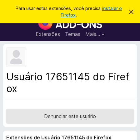
P
Entrar
Para usar estas extensões, você precisa
instalar o
D
e
Firefox
.
e
E
s
s
x
c
q
a
t
Extensões
Temas
Mais…
u
r
e
t
i
a
n
s
r
s
e
a
s
õ
r
t
e
e
Usuário 17651145 do Firef
a
s
v
ox
d
i
s
o
o
N
a
v
Denunciar este usuário
e
g
Extensões de Usuário 17651145 do Firefox
a