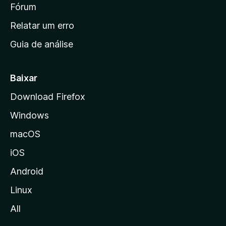
i
Fórum
e
s
n
Relatar um erro
i
Guia de análise
c
i
a
Baixar
l
Download Firefox
d
Windows
a
M
macOS
o
iOS
z
i
Android
l
Linux
l
All
a