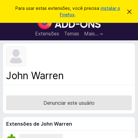
P
Entrar
Para usar estas extensões, você precisa
instalar o
D
e
Firefox
.
e
E
s
s
x
c
q
a
t
Extensões
Temas
Mais…
u
r
e
t
i
a
n
s
r
s
e
a
s
õ
r
t
e
e
John Warren
a
s
v
d
i
s
o
o
N
Denunciar este usuário
a
v
e
Extensões de John Warren
g
a