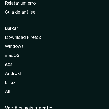
n
Relatar um erro
i
Guia de análise
c
i
a
Baixar
l
Download Firefox
d
Windows
a
M
macOS
o
iOS
z
i
Android
l
Linux
l
All
a
Versões mais recentes