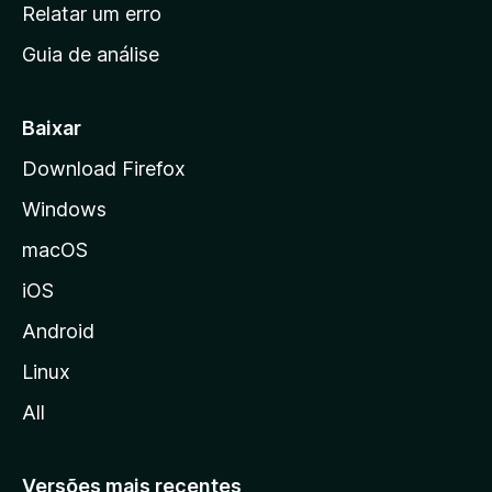
n
Relatar um erro
i
Guia de análise
c
i
a
Baixar
l
Download Firefox
d
Windows
a
M
macOS
o
iOS
z
i
Android
l
Linux
l
All
a
Versões mais recentes