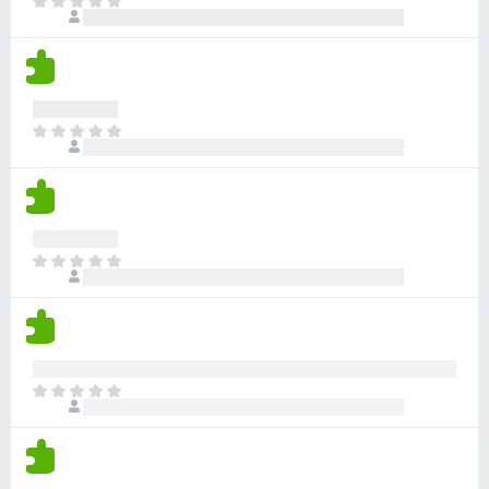
a
A
e
ã
t
l
i
s
o
e
i
n
e
m
a
d
x
a
ç
a
i
v
õ
n
s
a
A
e
ã
t
l
i
s
o
e
i
n
e
m
a
d
x
a
ç
a
i
v
õ
n
s
a
A
e
ã
t
l
i
s
o
e
i
n
e
m
a
d
x
a
ç
a
i
v
õ
n
s
a
A
e
ã
t
l
i
s
o
e
i
n
e
m
a
d
x
a
ç
a