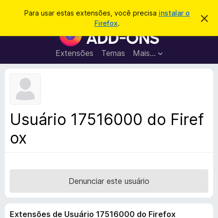
P
Entrar
Para usar estas extensões, você precisa
instalar o
D
e
Firefox
.
e
E
s
s
x
c
q
a
t
Extensões
Temas
Mais…
u
r
e
t
i
a
n
s
r
s
e
a
s
õ
r
t
e
e
Usuário 17516000 do Firef
a
s
v
ox
d
i
s
o
o
N
a
v
Denunciar este usuário
e
g
Extensões de Usuário 17516000 do Firefox
a