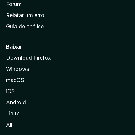
i
Fórum
e
s
n
Relatar um erro
i
Guia de análise
c
i
a
Baixar
l
Download Firefox
d
Windows
a
M
macOS
o
iOS
z
i
Android
l
Linux
l
All
a