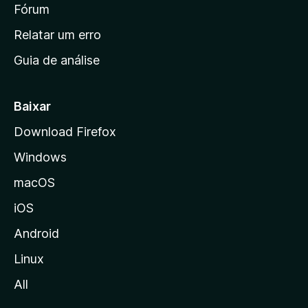
i
Fórum
e
s
n
Relatar um erro
i
Guia de análise
c
i
a
Baixar
l
Download Firefox
d
Windows
a
M
macOS
o
iOS
z
i
Android
l
Linux
l
All
a