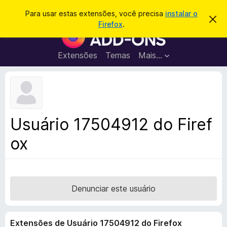
P
Entrar
Para usar estas extensões, você precisa
instalar o
D
e
Firefox
.
e
E
s
s
x
c
q
a
t
Extensões
Temas
Mais…
u
r
e
t
i
a
n
s
r
s
e
a
s
õ
r
t
e
e
Usuário 17504912 do Firef
a
s
v
ox
d
i
s
o
o
N
a
v
Denunciar este usuário
e
g
Extensões de Usuário 17504912 do Firefox
a