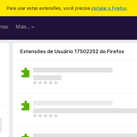
Para usar estas extensões, você precisa
instalar o Firefox
.
mas
Mais…
Extensões de Usuário 17502252 do Firefox
o
A
i
n
d
a
n
A
ã
i
o
n
e
d