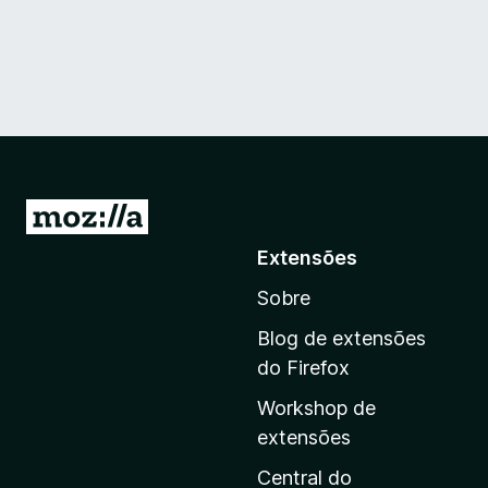
I
r
Extensões
p
Sobre
a
r
Blog de extensões
a
do Firefox
a
Workshop de
p
extensões
á
g
Central do