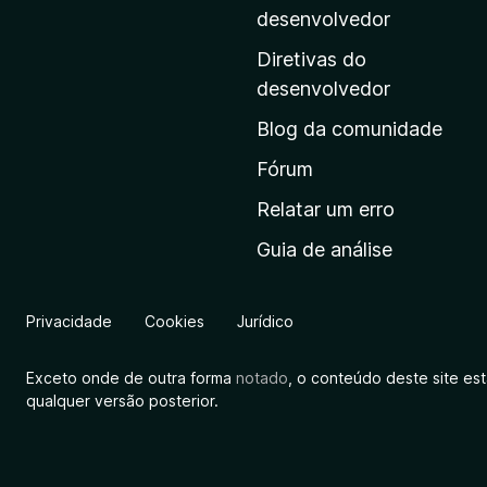
i
desenvolvedor
n
Diretivas do
a
desenvolvedor
i
Blog da comunidade
n
i
Fórum
c
Relatar um erro
i
Guia de análise
a
l
d
Privacidade
Cookies
Jurídico
a
M
Exceto onde de outra forma
notado
, o conteúdo deste site es
o
qualquer versão posterior.
z
i