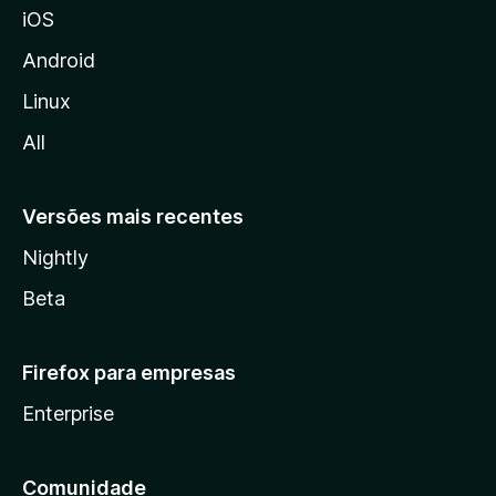
iOS
z
i
Android
l
Linux
l
All
a
Versões mais recentes
Nightly
Beta
Firefox para empresas
Enterprise
Comunidade