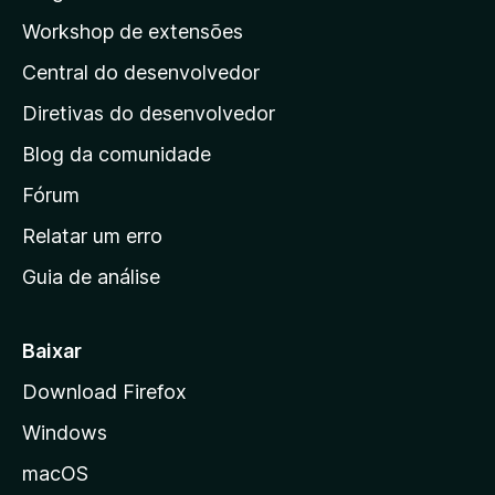
a
p
ç
Workshop de extensões
v
õ
á
a
e
Central do desenvolvedor
g
l
s
i
i
Diretivas do desenvolvedor
a
n
ç
Blog da comunidade
a
õ
i
Fórum
e
s
n
Relatar um erro
i
Guia de análise
c
i
a
Baixar
l
Download Firefox
d
Windows
a
M
macOS
o