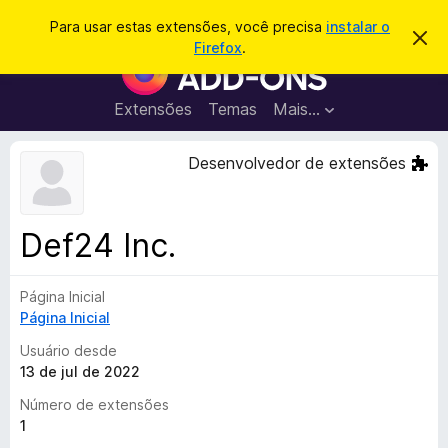
P
Entrar
Para usar estas extensões, você precisa
instalar o
D
e
Firefox
.
e
E
s
s
x
c
q
a
t
Extensões
Temas
Mais…
u
r
e
t
i
a
n
Desenvolvedor de extensões
s
r
s
e
a
s
õ
r
t
e
e
Def24 Inc.
a
s
v
d
i
s
Página Inicial
o
o
Página Inicial
N
a
Usuário desde
v
13 de jul de 2022
e
Número de extensões
g
1
a