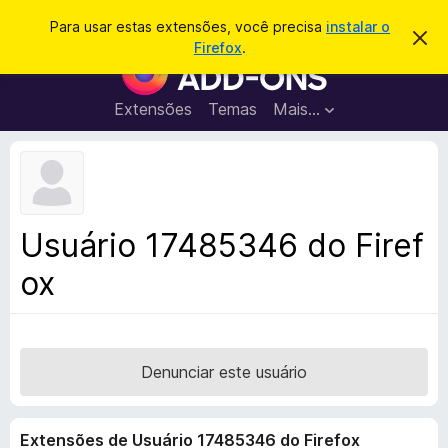
P
Entrar
Para usar estas extensões, você precisa
instalar o
D
e
Firefox
.
e
E
s
s
x
c
q
a
t
Extensões
Temas
Mais…
u
r
e
t
i
a
n
s
r
s
e
a
s
õ
r
t
e
e
Usuário 17485346 do Firef
a
s
v
ox
d
i
s
o
o
N
a
v
Denunciar este usuário
e
g
Extensões de Usuário 17485346 do Firefox
a