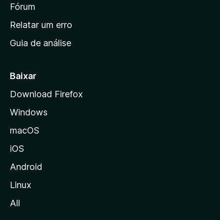
i
Fórum
e
s
n
Relatar um erro
i
Guia de análise
c
i
a
Baixar
l
Download Firefox
d
Windows
a
M
macOS
o
iOS
z
i
Android
l
Linux
l
All
a