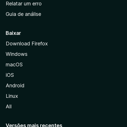
n
Relatar um erro
i
Guia de análise
c
i
a
Baixar
l
Download Firefox
d
Windows
a
M
macOS
o
iOS
z
i
Android
l
Linux
l
All
a
Versões mais recentes