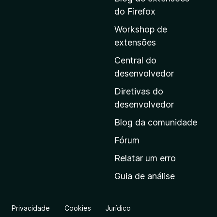
a
do Firefox
a
Workshop de
p
extensões
á
g
Central do
i
desenvolvedor
n
Diretivas do
a
desenvolvedor
i
Blog da comunidade
n
i
Fórum
c
Relatar um erro
i
Guia de análise
a
l
d
Privacidade
Cookies
Jurídico