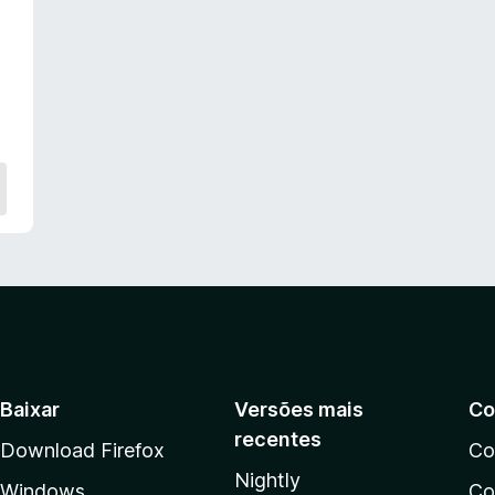
Baixar
Versões mais
Co
recentes
Download Firefox
Co
Nightly
Windows
Co