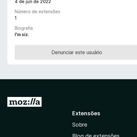
4 de jun de 2022
d
Número de extensões
o
1
r
F
Biografia
i
I'm siz.
r
e
Denunciar este usuário
f
o
x
I
r
Extensões
p
Sobre
a
r
Blog de extensões