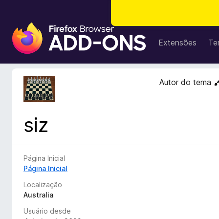
E
x
Extensões
Te
t
e
n
Autor do tema
s
õ
e
siz
s
d
o
N
Página Inicial
a
Página Inicial
v
Localização
e
Australia
g
Usuário desde
a