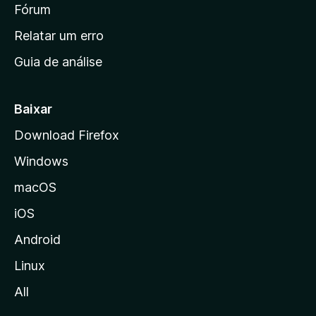
i
Fórum
e
s
n
Relatar um erro
i
Guia de análise
c
i
a
Baixar
l
Download Firefox
d
Windows
a
M
macOS
o
iOS
z
i
Android
l
Linux
l
All
a