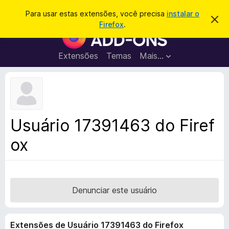
P
Entrar
Para usar estas extensões, você precisa
instalar o
D
e
Firefox
.
e
E
s
s
x
c
q
a
t
Extensões
Temas
Mais…
u
r
e
t
i
a
n
s
r
s
e
a
s
õ
r
t
e
e
Usuário 17391463 do Firef
a
s
v
ox
d
i
s
o
o
N
a
v
Denunciar este usuário
e
g
Extensões de Usuário 17391463 do Firefox
a