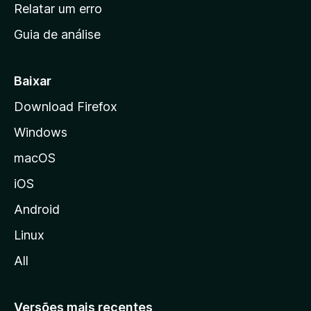
n
Relatar um erro
i
Guia de análise
c
i
a
Baixar
l
Download Firefox
d
Windows
a
M
macOS
o
iOS
z
i
Android
l
Linux
l
All
a
Versões mais recentes