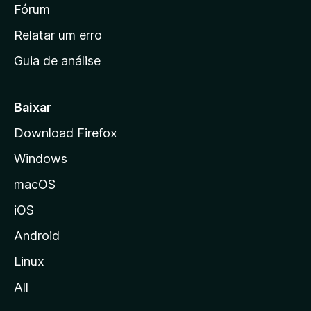
i
Fórum
e
s
n
Relatar um erro
i
Guia de análise
c
i
a
Baixar
l
Download Firefox
d
Windows
a
M
macOS
o
iOS
z
i
Android
l
Linux
l
All
a