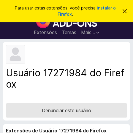
P
Entrar
Para usar estas extensões, você precisa
instalar o
D
e
Firefox
.
e
E
s
s
x
c
q
a
t
Extensões
Temas
Mais…
u
r
e
t
i
a
n
s
r
s
e
a
s
õ
r
t
e
e
Usuário 17271984 do Firef
a
s
v
ox
d
i
s
o
o
N
a
v
Denunciar este usuário
e
g
Extensões de Usuário 17271984 do Firefox
a